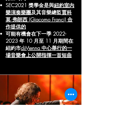
SEC2021 獎學金是與
紐約室內
樂演奏樂團
及其音樂總監
賈科
莫·弗朗西 (Giacomo Franci) 合
作提供的
可能有機會在下一季 2022-
2023 年 10 月至 11 月期間在
紐約市
diMenna 中心舉行的一
場音樂會上公開指揮一首短曲