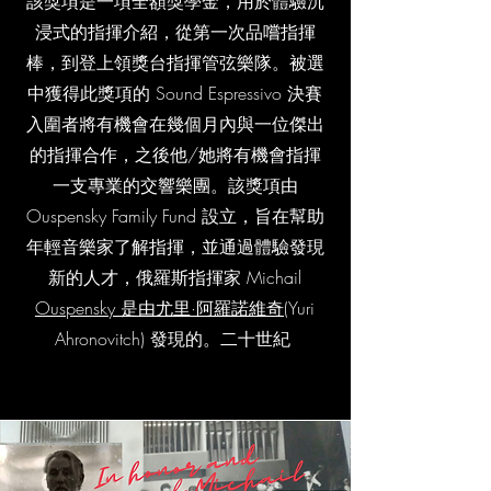
該獎項是一項全額獎學金，用於體驗沉
浸式的指揮介紹，從第一次品嚐指揮
棒，到登上領獎台指揮管弦樂隊。被選
中獲得此獎項的 Sound Espressivo 決賽
入圍者將有機會在幾個月內與一位傑出
的指揮合作，之後他/她將有機會指揮
一支專業的交響樂團。該獎項由
Ouspensky Family Fund 設立，旨在幫助
年輕音樂家了解指揮，並通過體驗發現
新的人才，俄羅斯指揮家 Michail
Ouspensky 是由尤里·阿羅諾維奇
(Yuri
Ahronovitch) 發現的。二十世紀