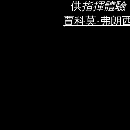
供
指揮體驗
賈科莫·弗朗