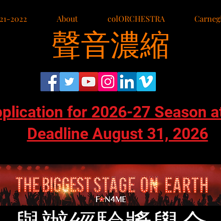
21-2022
About
colORCHESTRA
Carnegi
聲音濃縮
pplication for 2026-27 Season a
Deadline August 31, 2026