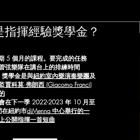
是指揮經驗獎學金？
為期 5 個月的課程。要完成的任務
管弦樂隊在講台上的排練時間
21 獎學金是與
紐約室內樂演奏樂團
及
監
賈科莫·弗朗西 (Giacomo Franci)
的
在下一季 2022-2023 年 10 月至
期間在紐約市
diMenna 中心舉行的一
上公開指揮一首短曲